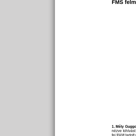
FMS felmé
1. Mély Guggo
nézve kihívást
fej fölött tart