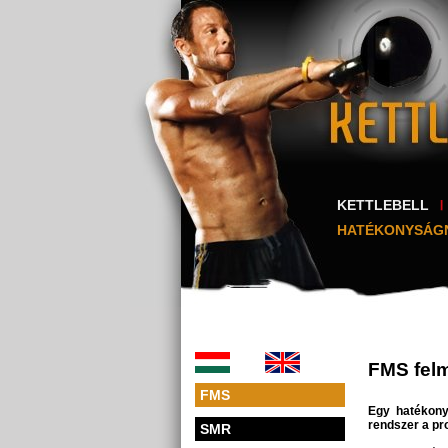
KETTLEBELL
HATÉKONYSÁG
FMS fel
FMS
Egy hatékony
rendszer a pr
SMR