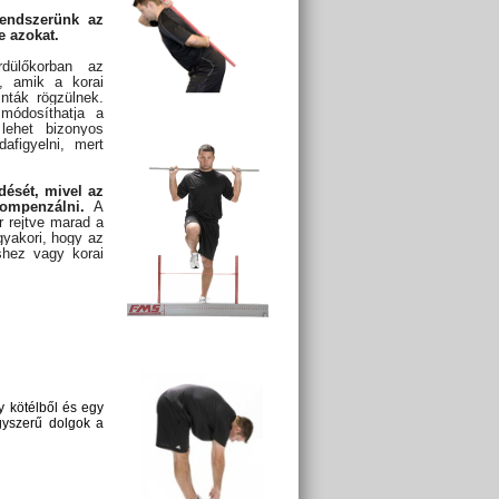
rendszerünk az
e azokat.
dülőkorban az
k, amik a korai
nták rögzülnek.
 módosíthatja a
 lehet bizonyos
afigyelni, mert
dését, mivel az
ompenzálni.
A
 rejtve marad a
gyakori, hogy az
shez vagy korai
y kötélből és egy
egyszerű dolgok a