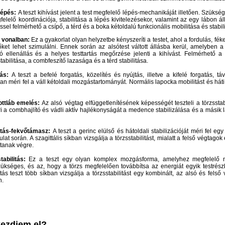
lépés:
A teszt kihívást jelent a test megfelelő lépés-mechanikáját illetően. Szüks
felelő koordinációja, stabilitása a lépés kivitelezésekor, valamint az egy lábon áll
sel felmérhető a csípő, a térd és a boka kétoldalú funkcionális mobilitása és stabil
y vonalban:
Ez a gyakorlat olyan helyzetbe kényszeríti a testet, ahol a fordulás, fé
ket lehet szimulálni. Ennek során az alsótest váltott állásba kerül, amelyben 
ló ellenállás és a helyes testtartás megőrzése jelenti a kihívást. Felmérhető 
tabilitása, a combfeszítő lazasága és a térd stabilitása.
tás:
A teszt a befelé forgatás, közelítés és nyújtás, illetve a kifelé forgatás, táv
n méri fel a váll kétoldali mozgástartományát. Normális lapocka mobilitást és háti 
ottláb emelés:
Az alsó végtag elfüggetlenítésének képességét teszteli a törzsstab
ri a combhajlító és vádli aktív hajlékonyságát a medence stabilizálása és a másik l
litás-fekvőtámasz:
A teszt a gerinc elülső és hátoldali stabilizációját méri fel e
lat során. A szagittális síkban vizsgálja a törzsstabilitást, mialatt a felső végtago
tanak végre.
abilitás:
Ez a teszt egy olyan komplex mozgásforma, amelyhez megfelelő n
zükséges, és az, hogy a törzs megfelelően továbbítsa az energiát egyik testrés
itás teszt több síkban vizsgálja a törzsstabilitást egy kombinált, az alsó és felső 
n.
ezdjem el?