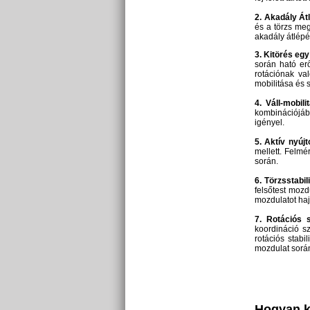
2. Akadály Át
és a törzs meg
akadály átlépés
3. Kitörés eg
során ható erő
rotációnak va
mobilitása és s
4. Váll-mobili
kombinációjába
igényel.
5. Aktív nyújt
mellett. Felmé
során.
6. Törzsstabi
felsőtest mozdu
mozdulatot haj
7. Rotációs st
koordináció s
rotációs stabil
mozdulat sorá
Hogyan k