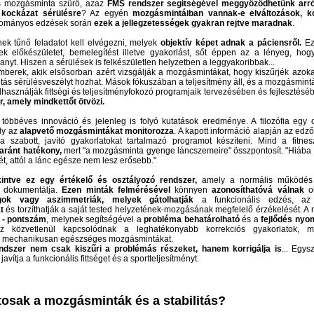
s mozgásminta szűrő, azaz
FMS
rendszer segítségével meggyőződhetünk arr
s kockázat sérülésre
? Az egyén
mozgásmintáiban vannak-e elváltozások, ko
yományos edzések során
ezek a jellegzetességek gyakran rejtve maradnak
.
ek tűnő feladatot kell elvégezni, melyek
objektív képet adnak a páciensről.
Ez
k előkészületet, bemelegítést illetve gyakorlást, sőt éppen az a lényeg, hogy
lanyt. Hiszen a sérülések is felkészületlen helyzetben a leggyakoribbak...
berek, akik elsősorban azért vizsgálják a mozgásmintákat, hogy kiszűrjék azoka
itás sérülésveszélyt hozhat. Mások fókuszában a teljesítmény áll, és a mozgásmint
elhasználják fittségi és teljesítményfokozó programjaik tervezésében és fejlesztésé
r, amely mindkettőt ötvözi.
többéves innováció és jelenleg is folyó kutatások eredménye. A filozófia egy 
ly az
alapvető mozgásmintákat monitorozza
. A kapott információ alapján az edz
a szabott, javító gyakorlatokat tartalmazó programot készíteni. Mind a fitn
aránt hatékony,
mert "a mozgásminta gyenge láncszemeire" összpontosít. "Hiába 
, attól a lánc egésze nem lesz erősebb."
kintve ez egy értékelő és osztályozó rendszer,
amely a normális működés 
t dokumentálja.
Ezen minták felmérésével
könnyen
azonosíthatóvá válnak
ol
ágok vagy aszimmetriák,
melyek gátolhatják
a funkcionális edzés, az
át
és torzíthatják a saját tested helyzetének-mozgásának megfelelő érzékelését. A 
 - pontszám
, melynek segítségével a
probléma behatárolható
és a
fejlődés ny
z közvetlenül kapcsolódnak a leghatékonyabb korrekciós gyakorlatok, m
i a mechanikusan egészséges mozgásmintákat.
ndszer nem csak kiszűri a problémás részeket, hanem korrigálja is
... Egy
javítja a funkcionális fittséget és a sportteljesítményt.
tosak a mozgásminták és a stabilitás?