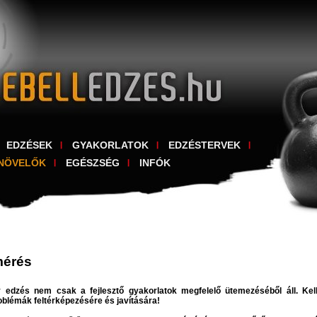
EDZÉSEK
GYAKORLATOK
EDZÉSTERVEK
NÖVELŐK
EGÉSZSÉG
INFÓK
mérés
 edzés nem csak a fejlesztő gyakorlatok megfelelő ütemezéséből áll. Kell
oblémák feltérképezésére és javítására!