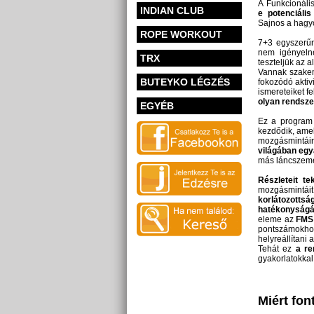
A Funkcionáli
INDIAN CLUB
e
potenciáli
Sajnos a hag
ROPE WORKOUT
7+3 egyszerűn
nem igényelne
TRX
teszteljük az a
Vannak szakem
BUTEYKO LÉGZÉS
fokozódó aktiv
ismereteiket f
olyan rendsze
EGYÉB
Ez a program 
kezdődik, ame
mozgásmintáir
világában egy
más láncszemét
Részleteit te
mozgásmintái
korlátozotts
hatékonyság
eleme az
FMS
pontszámokho
helyreállítan
Tehát ez
a re
gyakorlatokkal 
Miért fon