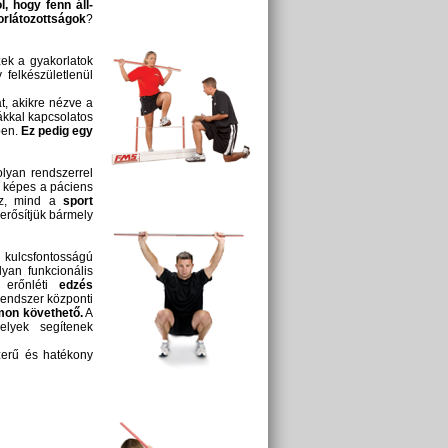
ól, hogy fenn
áll-
rlátozottságok
?
ek a gyakorlatok
 felkészületlenül
t, akikre nézve a
ákkal kapcsolatos
ben.
Ez pedig egy
olyan rendszerrel
ő képes a páciens
esz, mind a
sport
erősítjük bármely
kulcsfontosságú
yan funkcionális
 erőnléti
edzés
rendszer központi
omon
követhető.
A
elyek segítenek
szerű és hatékony