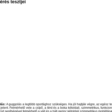
rés tesztjei
lás:
A guggolás a legtöbb sportághoz szükséges. Ha jól hajtják végre, az egész t
 jelent. Felmérhető vele a csípő, a térd és a boka kétoldali, szimmetrikus, funkcion
ott rúd segítségével felmérhető a váll és a háti gerinc kétoldali szimmetrikus mobilitása