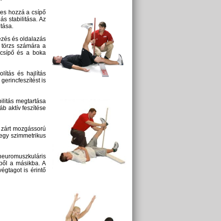
éges hozzá a csípő
ás stabilitása. Az
itása.
kezés és oldalazás
a törzs számára a
a csípő és a boka
olítás és hajlítás
gerincfeszítést is
ilitás megtartása
áb aktív feszítése
gy zárt mozgássorú
k egy szimmetrikus
euromuszkuláris
zből a másikba. A
végtagot is érintő