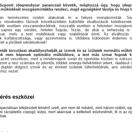
özponti idegrendszer parancsait követik, méghozzá úgy, hogy ideg
működését mozgásmintákba rendezi, majd egységként tárolja és hívja l
ban természetes módon alakulnak ki a helyes mozgásminták. Ser
s növekedési fázisok következtében különféle elváltozások keletkezne
 jobb esetben visszarendeződnek, rosszabb esetben a helytelen mozgásmi
 sajnos egy sérülés, hirtelen fogyás, hízás, de akár a terhesség is
at, mely a test mobilitását vagy stabilitását érinti. Az elváltozás
 korlátozottsága, vagy aszimmetria is. Utóbbira különösen érdemes od
et a jövőbeli sérüléseknek!
ák torzulásai akadályozhatják az izmok és az ízületek normális műkö
mok nem képesek optimális működésre, a test más izmai fognak k
azért veszélyes, mert a mindennapok során és sportolás közben is sokszor
zont a test számára ez jelentős többlet energia befektetést jelent, ráadásul 
l duplán dolgozó izmok és az érintett ízületek túlterhelődnek, ami sérülé
shoz vezet.
érés eszközei
peciálisan kifejlesztett felmérő szett, ami nem áll másból, mint három rúdból, eg
i rácsíptetős csipogó kütyü, mert akárcsak a kettlebell edzésnélnél, itt is az 
bak.