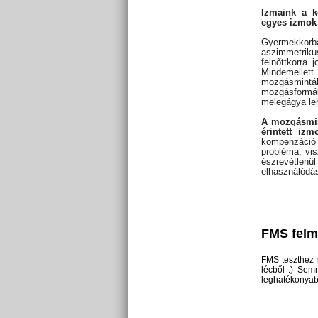
Izmaink a k
egyes izmok 
Gyermekkor
aszimmetriku
felnőttkorra
Mindemellett
mozgásminták
mozgásformák
melegágya leh
A mozgásmint
érintett iz
kompenzáció 
probléma, vis
észrevétlenü
elhasználódá
FMS felm
FMS teszthez s
lécből :) Semm
leghatékonyab