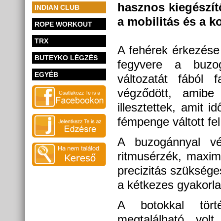
hasznos kiegészít
INDIAN CLUB
a mobilitás és a ko
ROPE WORKOUT
TRX
A fehérek érkezése 
BUTEYKO LÉGZÉS
fegyvere a buzo
EGYÉB
változatát fából 
végződött, amibe
illesztettek, amit 
fémpenge váltott fel
A buzogánnyal vég
ritmusérzék, maxim
precizitás szükség
a kétkezes gyakorla
A botokkal tört
megtalálható volt