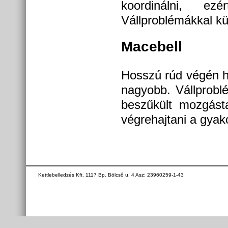
koordinálni, ez
Vállproblémákkal k
Macebell
Hosszú rúd végén he
nagyobb. Vállprobl
beszűkült mozgást
végrehajtani a gyako
Kettlebelledzés Kft. 1117 Bp. Bölcsô u. 4 Asz: 23960259-1-43