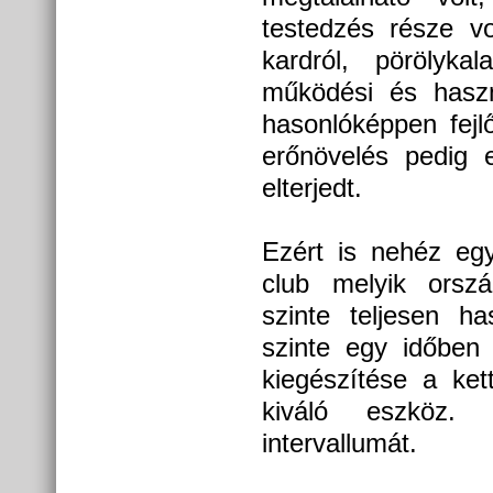
testedzés része v
kardról, pörölykal
működési és haszná
hasonlóképpen fejl
erőnövelés pedig e
elterjedt.
Ezért is nehéz egy
club melyik orsz
szinte teljesen h
szinte egy időben
kiegészítése a ke
kiváló eszköz. 
intervallumát.