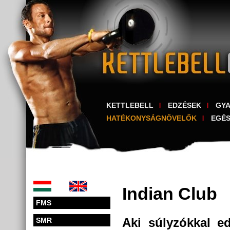
KETTLEBELL
EDZÉSEK
GY
HATÉKONYSÁGNÖVELŐK
EGÉ
Indian Club
FMS
Aki súlyzókkal e
SMR