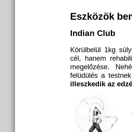
Eszközök be
Indian Club
Körülbelül 1kg súl
cél, hanem rehabili
megelőzése. Nehéz 
felüdülés a testne
illeszkedik az edzé