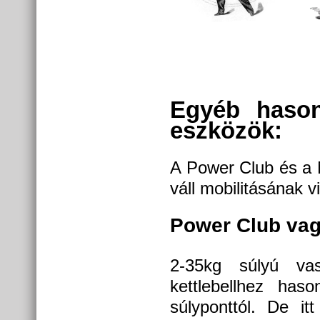
Egyéb hason
eszközök:
A Power Club és a 
váll mobilitásának vi
Power Club vag
2-35kg súlyú va
kettlebellhez has
súlyponttól. De i