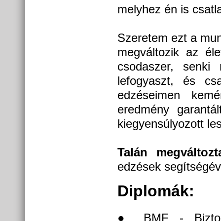
melyhez én is csatl
Szeretem ezt a munk
megváltozik az éle
csodaszer, senki
lefogyaszt, és csa
edzéseimen kemé
eredmény garantált
kiegyensúlyozott les
Talán megváltozt
edzések segítségév
Diplomák:
● BMF - Biztons