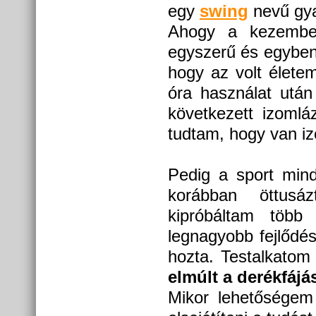
egy
swing
nevű gya
Ahogy a kezembe 
egyszerű és egyben
hogy az volt élete
óra használat után
következett izomlá
tudtam, hogy van iz
Pedig a sport mind
korábban öttusá
kipróbáltam több
legnagyobb fejlődés
hozta. Testalkatom 
elmúlt a derékfáj
Mikor lehetőségem