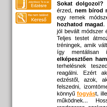
Sokat dolgozol?
D
érzed,
nem bírod 
egy remek módsz
hozhatod magad
.
jól bevált módszer
Teljes testet átmo
tréningek, amik vál
így mentálisan 
elképesztően ham
terhelésnek tesz
reagálni. Ezért ak
edzéstől, azok, 
felszedni, izomtöm
könnyű
fogyás
t, i
működnek... Hos