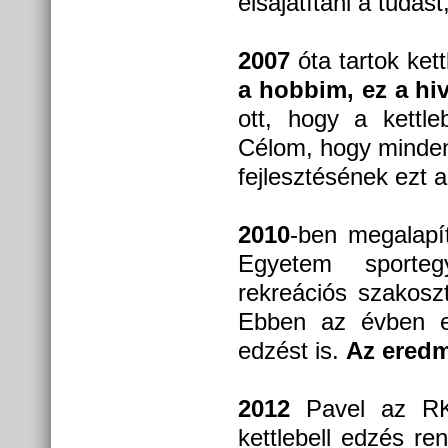
elsajátítani a tudás
2007
óta tartok ket
a hobbim, ez a hi
ott, hogy a kettle
Célom, hogy minden
fejlesztésének ezt a
2010
-ben megalapí
Egyetem sporteg
rekreációs szakosz
Ebben az évben eli
edzést is.
Az eredm
2012
Pavel az RKC 
kettlebell edzés re