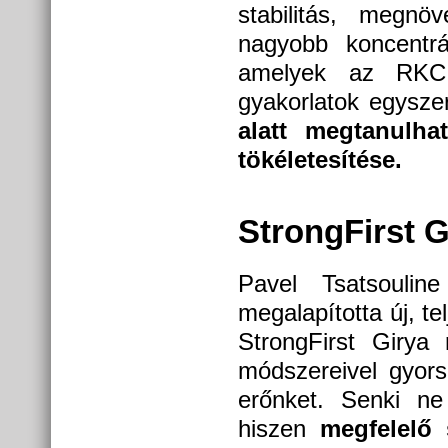
stabilitás, megnö
nagyobb koncentr
amelyek az RKC 
gyakorlatok egysze
alatt megtanulha
tökéletesítése
StrongFirst 
Pavel Tsatsouli
megalapította új, te
StrongFirst Girya
módszereivel gyors
erőnket. Senki n
hiszen
megfelelő 