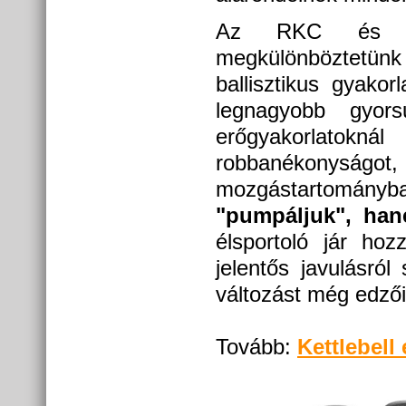
Az RKC és SF
megkülönböztetünk
ballisztikus gyako
legnagyobb gyors
erőgyakorlatokn
robbanékonyságot, m
mozgástartomány
"pumpáljuk", ha
élsportoló jár hoz
jelentős javulásró
változást még edzői
Tovább:
Kettlebell