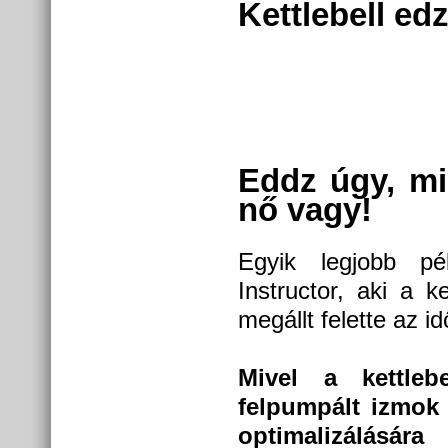
Kettlebell ed
Eddz úgy, mi
nő vagy!
Egyik legjobb 
Instructor, aki a k
megállt felette az id
Mivel a kettleb
felpumpált izmok
optimalizálásár