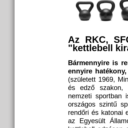
Az RKC, SFG
"kettlebell ki
Bármennyire is re
ennyire hatékony,
(született 1969, Min
és edző szakon, v
nemzeti sportban is
országos szintű sp
rendőri és katonai 
az Egyesült Államo