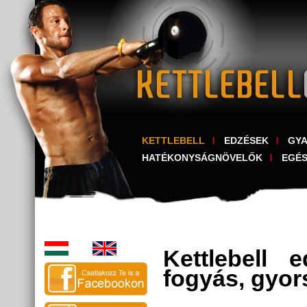
KETTLEBELL
EDZÉSEK
GY
HATÉKONYSÁGNÖVELŐK
EGÉ
Kettlebell 
fogyás, gyo