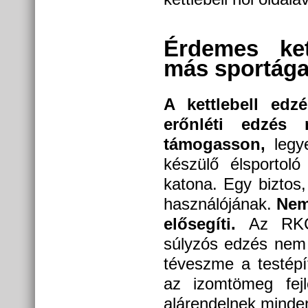
Érdemes ket
más sportága
A kettlebell edz
erőnléti edzés 
támogasson,
legye
készülő élsportol
katona. Egy biztos,
használójának.
Nem 
elősegíti.
Az RKC 
súlyzós edzés nem 
téveszme a testépí
az izomtömeg fej
alárendelnek minden