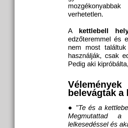
mozgékonyabbak
verhetetlen.
A
kettlebell he
edzőteremmel és el
nem most találtuk 
használják, csak e
Pedig aki kipróbálta,
Véleménye
belevágtak a 
●
"Te és a kettleb
Megmutattad a k
lelkesedéssel és ak