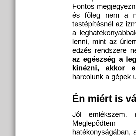
Fontos megjegyezni
és főleg nem a m
testépítésnél az iz
a leghatékonyabba
lenni, mint az úrie
edzés rendszere n
az egészség a leg
kinézni, akkor e
harcolunk a gépek u
Én miért is v
Jól emlékszem, m
Meglepődtem f
hatékonyságában, a