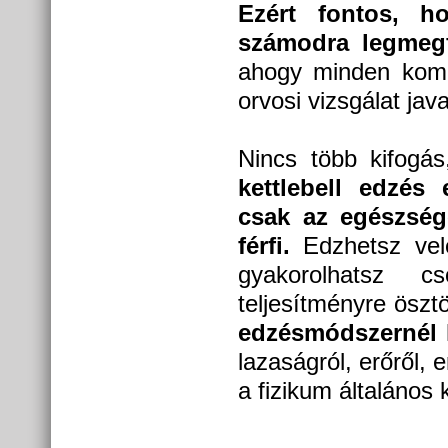
Ezért fontos, 
számodra legmegf
ahogy minden komo
orvosi vizsgálat java
Nincs több kifogá
kettlebell edzés 
csak az egészség
férfi.
Edzhetsz vel
gyakorolhatsz 
teljesítményre ösz
edzésmódszernél h
lazaságról, erőről,
a fizikum általános 