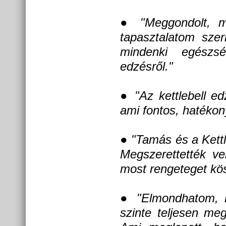
●
"Meggondolt, meg
tapasztalatom szer
mindenki egészs
edzésről."
●
"Az kettlebell ed
ami fontos, hatékon
●
"Tamás és a Kettl
Megszerettették v
most rengeteget kö
●
"Elmondhatom, ho
szinte teljesen me