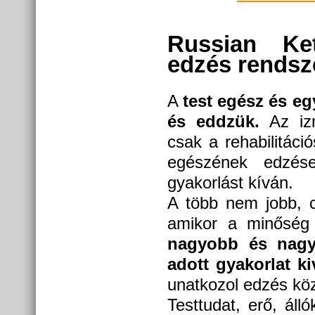
Russian Ket
edzés rendsz
A
test egész és eg
és eddzük.
Az izm
csak a rehabilitáci
egészének edzése
gyakorlást kíván.
A több nem jobb, c
amikor a minőség 
nagyobb és nagy
adott gyakorlat ki
unatkozol edzés kö
Testtudat, erő, áll