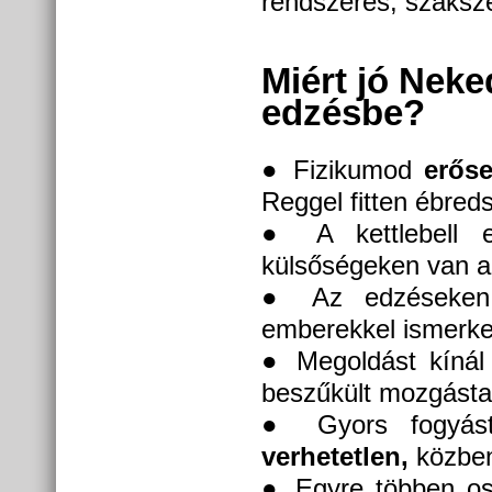
rendszeres, szaksze
Miért jó Neke
edzésbe?
● Fizikumod
erős
Reggel fitten ébred
● A kettlebell
külsőségeken van a
● Az edzéseken 
emberekkel ismerk
● Megoldást kínál 
beszűkült mozgásta
● Gyors fogyást
verhetetlen,
közben
● Egyre többen os