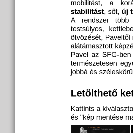
mobilitást, a ko
stabilitást
, sőt,
új t
A rendszer több 
testsúlyos, kettleb
ötvözését, Paveltő
alátámasztott képzé
Pavel az SFG-ben t
természetesen egye
jobbá és széleskö
Letölthető ke
Kattints a kiválasz
és "kép mentése m