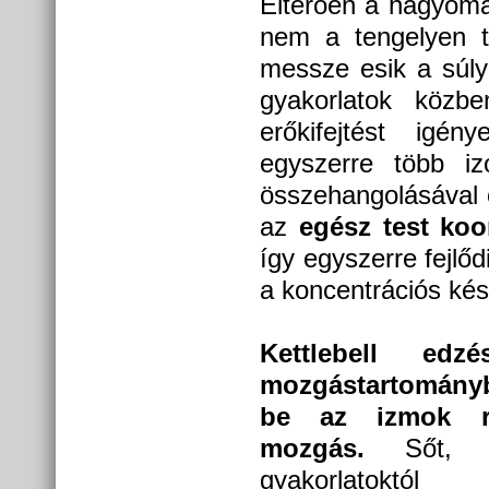
Eltérően a hagyomán
nem a tengelyen tö
messze esik a súly 
gyakorlatok közb
erőkifejtést igén
egyszerre több iz
összehangolásával 
az
egész test ko
így egyszerre fejlő
a koncentrációs ké
Kettlebell edz
mozgástartományb
be az izmok rö
mozgás.
Sőt, a 
gyakorlatoktól 