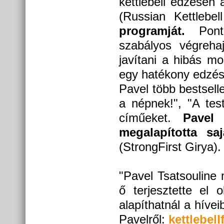
kettlebell edzésen
(Russian Kettlebel
programját.
Ponto
szabályos végreha
javítani a hibás mo
egy hatékony edzés
Pavel több bestselle
a népnek!", "A tes
címűeket.
Pavel
megalapította sa
(StrongFirst Girya).
"Pavel Tsatsouline m
ő terjesztette el 
alapíthatnál a hív
Pavelről:
kettlebell