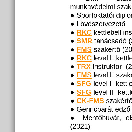
munkavédelmi szak
● Sportoktatói dipl
● Lövészetvezető
●
RKC
kettlebell in
●
SMR
tanácsadó (
●
FMS
szakértő (2
●
RKC
level II kettl
●
TRX
instruktor (
●
FMS
level II szak
●
SFG
level I kettl
●
SFG
level II kettl
●
CK-FMS
szakértő
● Gerincbarát edző
● Mentőbúvár, els
(2021)