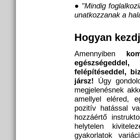
●
"Mindig foglalkozi
unatkozzanak a hal
Hogyan kezdj
Amennyiben
ko
egészségeddel
felépítéseddel, b
jársz!
Úgy gondolom
megjelenésnek akk
amellyel eléred, 
pozitív hatással v
hozzáértő instrukt
helytelen kivitel
gyakorlatok variá