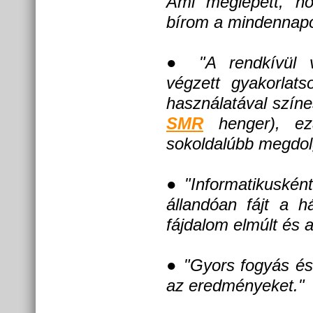
Ami meglepett, ho
bírom a mindennapok
●
"A rendkívül vál
végzett gyakorlat
használatával színes
SMR
henger), ezá
sokoldalúbb megdolg
●
"Informatikusként
állandóan fájt a 
fájdalom elmúlt és a
●
"Gyors fogyás és 
az eredményeket."