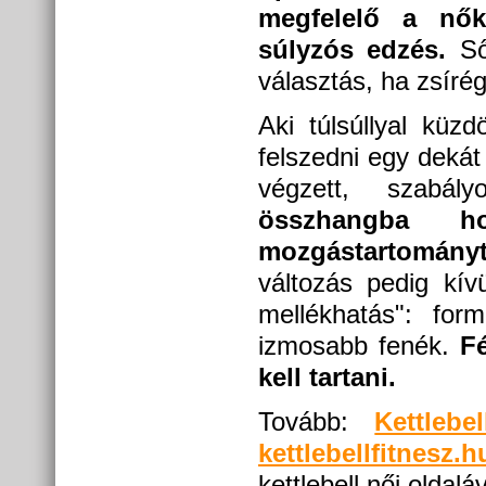
megfelelő a nő
súlyzós edzés.
Sőt
választás, ha zsírég
Aki túlsúllyal küzd
felszedni egy dekát
végzett, szabály
összhangba h
mozgástartományt,
változás pedig kívü
mellékhatás": fo
izmosabb fenék.
F
kell tartani.
Tovább:
Kettleb
kettlebellfitnesz.h
kettlebell női oldaláv