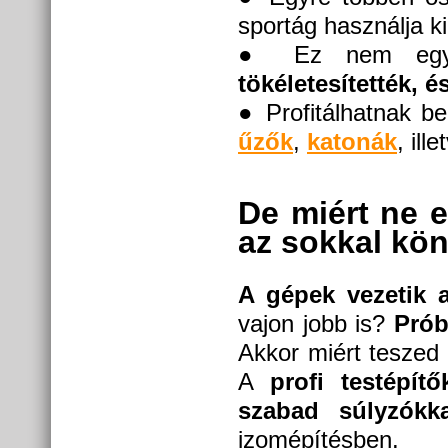
sportág használja k
● Ez nem egy ú
tökéletesítették, é
● Profitálhatnak b
űzők
,
katonák
, ill
De miért ne 
az sokkal kö
A gépek vezetik 
vajon jobb is?
Próbá
Akkor miért teszed
A
profi testépítő
szabad súlyzókk
izomépítésben.