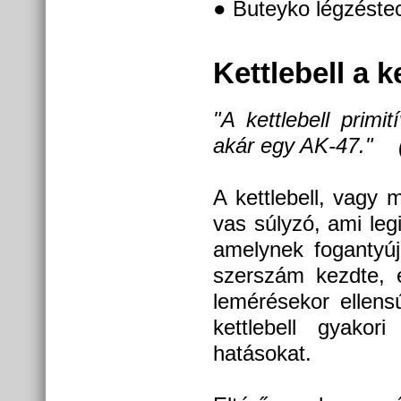
● Buteyko légzéste
Kettlebell a
"A kettlebell prim
akár egy AK-47." 
A kettlebell, vagy 
vas súlyzó, ami leg
amelynek fogantyúj
szerszám kezdte, 
lemérésekor ellens
kettlebell gyakor
hatásokat.