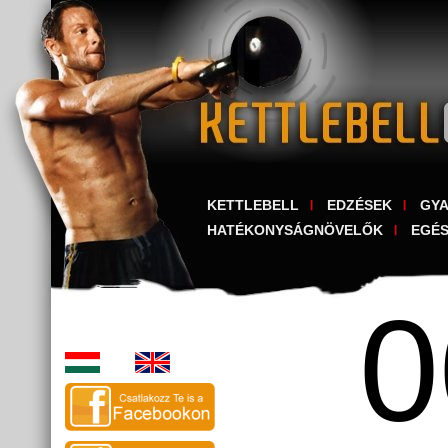
KETTLEBELL
EDZÉSEK
GY
HATÉKONYSÁGNÖVELŐK
EGÉ
0