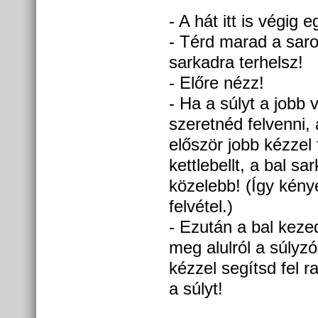
- A hát itt is végig 
- Térd marad a sarok
sarkadra terhelsz!
- Előre nézz!
- Ha a súlyt a jobb 
szeretnéd felvenni,
először jobb kézzel
kettlebellt, a bal sa
közelebb! (Így kén
felvétel.)
- Ezután a bal keze
meg alulról a súlyzó
kézzel segítsd fel r
a súlyt!