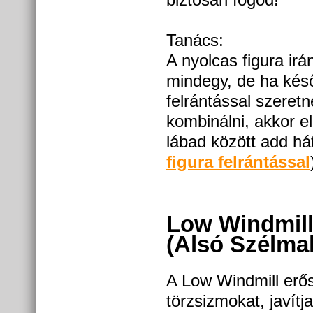
Tanács:
A nyolcas figura irá
mindegy, de ha kés
felrántással szeret
kombinálni, akkor e
lábad között add hát
figura felrántással
Low Windmil
(Alsó Szélma
A Low Windmill erős
törzsizmokat, javítja