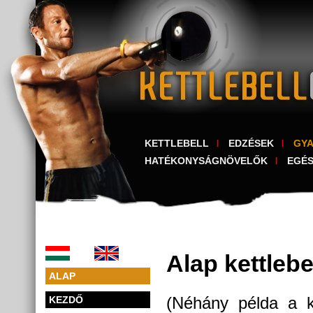
KETTLEBELL
EDZÉSEK
GY
HATÉKONYSÁGNÖVELŐK
EGÉ
Alap kettlebe
ALAP
(Néhány példa a ket
KEZDŐ