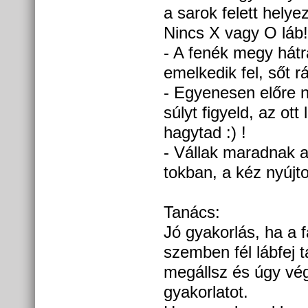
a sarok felett helye
Nincs X vagy O láb!
- A fenék megy hát
emelkedik fel, sőt rá
- Egyenesen előre n
súlyt figyeld, az ott 
hagytad :) !
- Vállak maradnak az
tokban, a kéz nyújto
Tanács:
Jó gyakorlás, ha a fa
szemben fél lábfej 
megállsz és úgy vé
gyakorlatot.