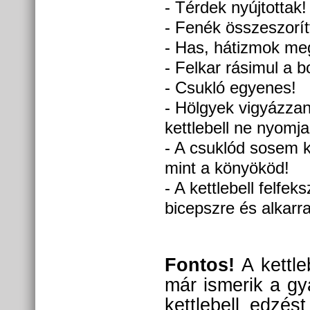
- Térdek nyújtottak!
- Fenék összeszorít
- Has, hátizmok meg
- Felkar rásimul a b
- Csukló egyenes!
- Hölgyek vigyázza
kettlebell ne nyomja
- A csuklód sosem ke
mint a könyököd!
- A kettlebell felfeks
bicepszre és alkarra
Fontos!
A kettle
már ismerik a gy
kettlebell edzés