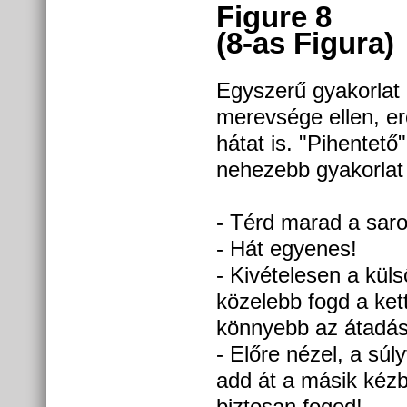
Figure 8
(8-as Figura)
Egyszerű gyakorlat 
merevsége ellen, erő
hátat is. "Pihentető"
nehezebb gyakorlat 
- Térd marad a sarok
- Hát egyenes!
- Kivételesen a kül
közelebb fogd a kettl
könnyebb az átadás
- Előre nézel, a súl
add át a másik kéz
biztosan fogod!