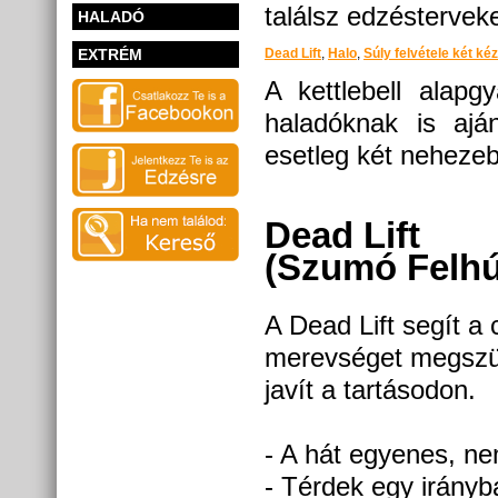
találsz edzésterveke
HALADÓ
EXTRÉM
Dead Lift
,
Halo
,
Súly felvétele két kéz
A kettlebell alapg
haladóknak is ajánl
esetleg két nehezeb
Dead Lift
(Szumó Felhú
A Dead Lift segít a 
merevséget megszü
javít a tartásodon.
- A hát egyenes, n
- Térdek egy irány