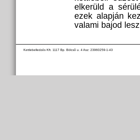
elkerüld a sérül
ezek alapján ke
valami bajod lesz
Kettlebelledzés Kft. 1117 Bp. Bölcsô u. 4 Asz: 23960259-1-43