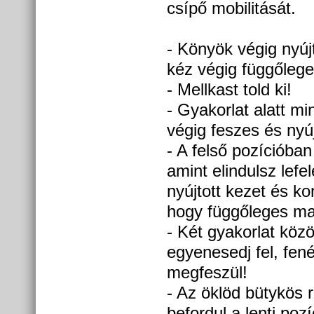
csípő mobilitását.
- Könyök végig nyújt
kéz végig függőlege
- Mellkast told ki!
- Gyakorlat alatt mi
végig feszes és nyúj
- A felső pozícióban
amint elindulsz lefel
nyújtott kezet és ko
hogy függőleges ma
- Két gyakorlat közö
egyenesedj fel, fené
megfeszül!
- Az öklöd bütykös 
befordul a lenti pozí