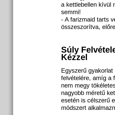
a kettlebellen kívü
semmi!
- A farizmaid tarts v
összeszorítva, előr
Súly Felvétel
Kézzel
Egyszerű gyakorlat 
felvételére, amíg a 
nem megy tökéletese
nagyobb méretű kett
esetén is célszerű e
módszert alkalmazn