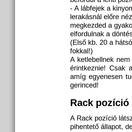
- A lábfejek a kiny
lerakásnál előre né
megkezded a gyakor
elfordulnak a dönté
(Első kb. 20 a hátsó
fokkal!)
A ketlebellnek nem k
érintkeznie! Csak 
amíg egyenesen tud
gerinced!
Rack pozíció
A Rack pozíció láts
pihentető állapot, d