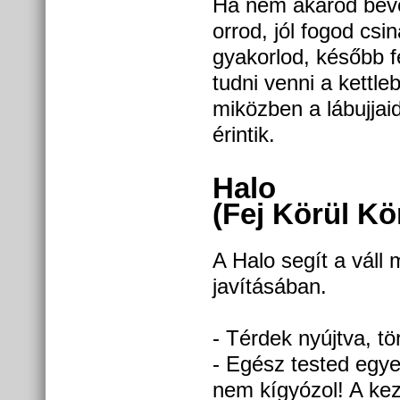
Ha nem akarod beve
orrod, jól fogod csin
gyakorlod, később f
tudni venni a kettlebe
miközben a lábujjaid
érintik.
Halo
(Fej Körül Kö
A Halo segít a váll 
javításában.
- Térdek nyújtva, tö
- Egész tested egye
nem kígyózol! A ke