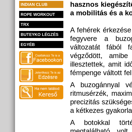
hasznos kiegészít
INDIAN CLUB
a mobilitás és a ko
ROPE WORKOUT
TRX
A fehérek érkezése 
BUTEYKO LÉGZÉS
fegyvere a buzo
EGYÉB
változatát fából 
végződött, amibe
illesztettek, amit 
fémpenge váltott fel
A buzogánnyal vég
ritmusérzék, maxim
precizitás szükség
a kétkezes gyakorla
A botokkal tört
megtalálható volt