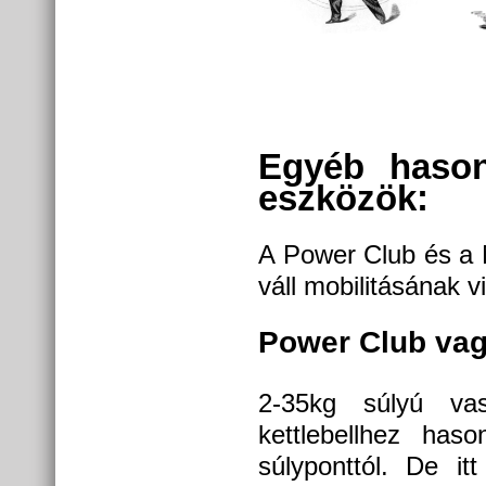
Egyéb hason
eszközök:
A Power Club és a 
váll mobilitásának vi
Power Club vag
2-35kg súlyú va
kettlebellhez has
súlyponttól. De i