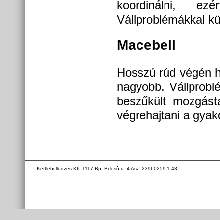
koordinálni, ez
Vállproblémákkal k
Macebell
Hosszú rúd végén he
nagyobb. Vállprobl
beszűkült mozgást
végrehajtani a gyako
Kettlebelledzés Kft. 1117 Bp. Bölcsô u. 4 Asz: 23960259-1-43