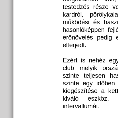
testedzés része v
kardról, pörölykal
működési és haszná
hasonlóképpen fejl
erőnövelés pedig e
elterjedt.
Ezért is nehéz egy
club melyik orsz
szinte teljesen h
szinte egy időben
kiegészítése a ke
kiváló eszköz. 
intervallumát.