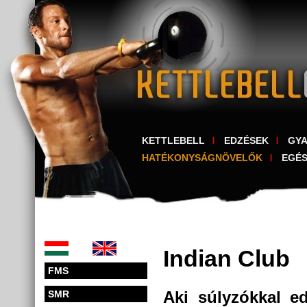
KETTLEBELL
EDZÉSEK
GY
HATÉKONYSÁGNÖVELŐK
EGÉ
Indian Club
FMS
Aki súlyzókkal e
SMR