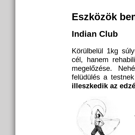
Eszközök be
Indian Club
Körülbelül 1kg súl
cél, hanem rehabili
megelőzése. Nehéz 
felüdülés a testne
illeszkedik az edzé